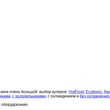
азине очень большой выбор кулеров
HotFrost
,
Ecotronic
,
Aq
иками
,
с холодильниками
, с охлаждением и
без охлаждения
ы оборудования.