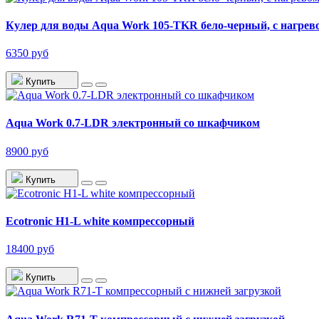
Кулер для воды Aqua Work 105-TKR бело-черный, с нагрев
6350 руб
Купить
Aqua Work 0.7-LDR электронный со шкафчиком
8900 руб
Купить
Ecotronic H1-L white компрессорный
18400 руб
Купить