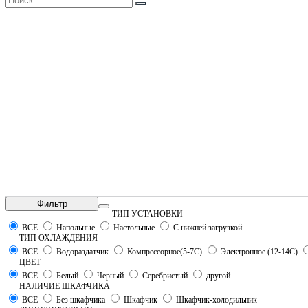
Фильтр
ТИП УСТАНОВКИ
ВСЕ
Напольные
Настольные
С нижней загрузкой
ТИП ОХЛАЖДЕНИЯ
ВСЕ
Водораздатчик
Компрессорное(5-7С)
Электронное (12-14С)
ЦВЕТ
ВСЕ
Белый
Черный
Серебристый
другой
НАЛИЧИЕ ШКАФЧИКА
ВСЕ
Без шкафчика
Шкафчик
Шкафчик-холодильник