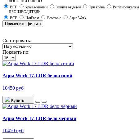
ДОПОЛНИТЕЛЬНО
ВСЕ
краны-кнопки
Защита от детей
Три крана
Регулировка те
ПРОИЗВОДИТЕЛЬ
ВСЕ
HotFrost
Ecotronic
Aqua Work
Применить фильтр
Сортировать:
Показать по:
Aqua Work 17-LDR бело-синий
10450 руб
Купить
Aqua Work 17-LDR бело-чёрный
10450 руб