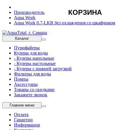
КОРЗИНА
Производитель
Aqua Work
Aqua Work 0.7-LKR без охлаждения со шкафчиком
Каталог
Пурифайеры
Кулеры для воды
- Кулеры напольные
- Кулеры настольные
- Кулеры с нижней загрузкой
Фильтры для воды
Помпы
Аксессуары
Товары со скидками
Закажите звонок
Главное меню
Оплата
Гарантии
Информация