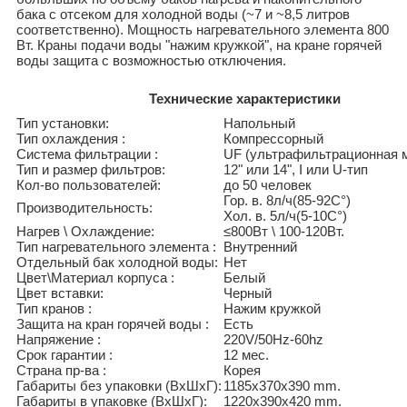
бака с отсеком для холодной воды (~7 и ~8,5 литров
соответственно). Мощность нагревательного элемента 800
Вт. Краны подачи воды "нажим кружкой", на кране горячей
воды защита с возможностью отключения.
Технические характеристики
Тип установки:
Напольный
Тип охлаждения :
Компрессорный
Система фильтрации :
UF (ультрафильтрационная 
Тип и размер фильтров:
12" или 14", I или U-тип
Кол-во пользователей:
до 50 человек
Гор. в. 8л/ч(85-92C°)
Производительность:
Хол. в. 5л/ч(5-10C°)
Нагрев \ Охлаждение:
≤800Вт \ 100-120Вт.
Тип нагревательного элемента :
Внутренний
Отдельный бак холодной воды:
Нет
Цвет\Материал корпуса :
Белый
Цвет вставки:
Черный
Тип кранов :
Нажим кружкой
Защита на кран горячей воды :
Есть
Напряжение :
220V/50Hz-60hz
Срок гарантии :
12 мес.
Страна пр-ва :
Корея
Габариты без упаковки (ВxШxГ):
1185x370x390 mm.
Габариты в упаковке (ВxШxГ):
1220x390x420 mm.