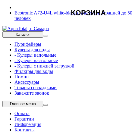
КОРЗИНА
Ecotronic A72-U4L white-black с ультрафильтрацией до 50
человек
Каталог
Пурифайеры
Кулеры для воды
- Кулеры напольные
- Кулеры настольные
- Кулеры с нижней загрузкой
Фильтры для воды
Помпы
Аксессуары
Товары со скидками
Закажите звонок
Главное меню
Оплата
Гарантии
Информация
Контакты