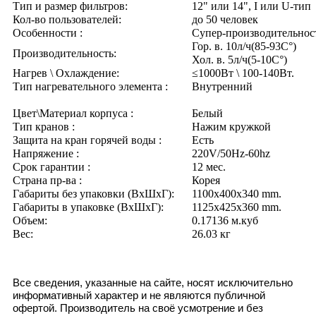
Тип и размер фильтров:
12" или 14", I или U-тип
Кол-во пользователей:
до 50 человек
Особенности :
Супер-производительнос
Гор. в. 10л/ч(85-93C°)
Производительность:
Хол. в. 5л/ч(5-10C°)
Нагрев \ Охлаждение:
≤1000Вт \ 100-140Вт.
Тип нагревательного элемента :
Внутренний
Цвет\Материал корпуса :
Белый
Тип кранов :
Нажим кружкой
Защита на кран горячей воды :
Есть
Напряжение :
220V/50Hz-60hz
Срок гарантии :
12 мес.
Страна пр-ва :
Корея
Габариты без упаковки (ВxШxГ):
1100x400x340 mm.
Габариты в упаковке (ВxШxГ):
1125x425x360 mm.
Объем:
0.17136 м.куб
Вес:
26.03 кг
Все сведения, указанные на сайте, носят исключительно
информативный характер и не являются публичной
офертой. Производитель на своё усмотрение и без