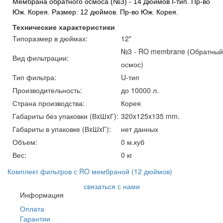
Мембрана обратного осмоса (№3) - 14 Дюймов I-тип. Пр-во
Юж. Корея. Размер: 12 дюймов. Пр-во Юж. Корея.
Технические характеристики
Типоразмер в дюймах:
12"
№3 - RO membrane (Обратный
Вид фильтрации:
осмос)
Тип фильтра:
U-тип
Производительность:
до 10000 л.
Страна производства:
Корея
Габариты без упаковки (ВxШxГ):
320x125x135 mm.
Габариты в упаковке (ВxШxГ):
нет данных
Объем:
0 м.куб
Вес:
0 кг
Комплект фильтров с RO мембраной (12 дюймов)
связаться с нами
Информация
Оплата
Гарантии