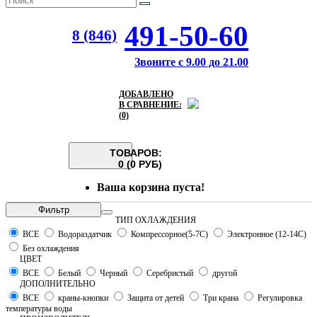
491-50-60
8 (846)
Звоните с 9.00 до 21.00
ДОБАВЛЕНО
В СРАВНЕНИЕ:
(0)
ТОВАРОВ:
0 (0 РУБ)
Ваша корзина пуста!
Фильтр
ТИП ОХЛАЖДЕНИЯ
ВСЕ
Водораздатчик
Компрессорное(5-7С)
Электронное (12-14С)
Без охлаждения
ЦВЕТ
ВСЕ
Белый
Черный
Серебристый
другой
ДОПОЛНИТЕЛЬНО
ВСЕ
краны-кнопки
Защита от детей
Три крана
Регулировка
температуры воды