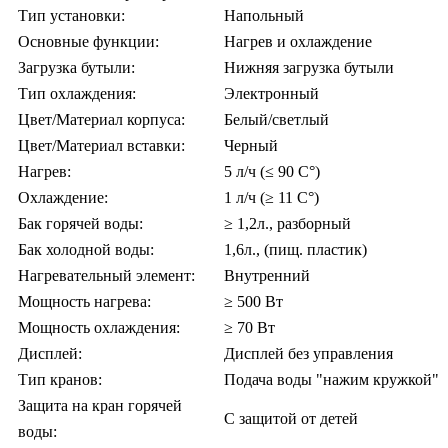
Тип установки:
Напольный
Основные функции:
Нагрев и охлаждение
Загрузка бутыли:
Нижняя загрузка бутыли
Тип охлаждения:
Электронный
Цвет/Материал корпуса:
Белый/светлый
Цвет/Материал вставки:
Черный
Нагрев:
5 л/ч (≤ 90 C°)
Охлаждение:
1 л/ч (≥ 11 C°)
Бак горячей воды:
≥ 1,2л., разборный
Бак холодной воды:
1,6л., (пищ. пластик)
Нагревательный элемент:
Внутренний
Мощность нагрева:
≥ 500 Вт
Мощность охлаждения:
≥ 70 Вт
Дисплей:
Дисплей без управления
Тип кранов:
Подача воды "нажим кружкой"
Защита на кран горячей
С защитой от детей
воды: