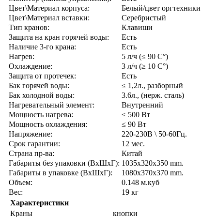
Цвет\Материал корпуса:
Белый/цвет оргтехники
Цвет\Материал вставки:
Серебристый
Тип кранов:
Клавиши
Защита на кран горячей воды:
Есть
Наличие 3-го крана:
Есть
Нагрев:
5 л/ч (≤ 90 C°)
Охлаждение:
3 л/ч (≥ 10 C°)
Защита от протечек:
Есть
Бак горячей воды:
≤ 1,2л., разборный
Бак холодной воды:
3.6л., (нерж. сталь)
Нагревательный элемент:
Внутренний
Мощность нагрева:
≤ 500 Вт
Мощность охлаждения:
≤ 90 Вт
Напряжение:
220-230В \ 50-60Гц.
Срок гарантии:
12 мес.
Страна пр-ва:
Китай
Габариты без упаковки (ВxШxГ):
1035x320x350 mm.
Габариты в упаковке (ВxШxГ):
1080x370x370 mm.
Объем:
0.148 м.куб
Вес:
19 кг
Характеристики
Краны
кнопки