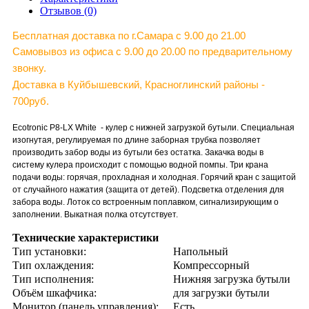
Отзывов (0)
Бесплатная доставка по г.Самара c 9.00 до 21.00
Самовывоз из офиса с 9.00 до 20.00 по предварительному
звонку.
Доставка в Куйбышевский, Красноглинский районы -
700руб.
Ecotronic P8-LX White - кулер с нижней загрузкой бутыли. Специальная
изогнутая, регулируемая по длине заборная трубка позволяет
производить забор воды из бутыли без остатка. Закачка воды в
систему кулера происходит с помощью водной помпы. Три крана
подачи воды: горячая, прохладная и холодная. Горячий кран с защитой
от случайного нажатия (защита от детей). Подсветка отделения для
забора воды. Лоток со встроенным поплавком, сигнализирующим о
заполнении. Выкатная полка отсутствует.
Технические характеристики
Тип установки:
Напольный
Тип охлаждения:
Компрессорный
Тип исполнения:
Нижняя загрузка бутыли
Объём шкафчика:
для загрузки бутыли
Монитор (панель управления):
Есть