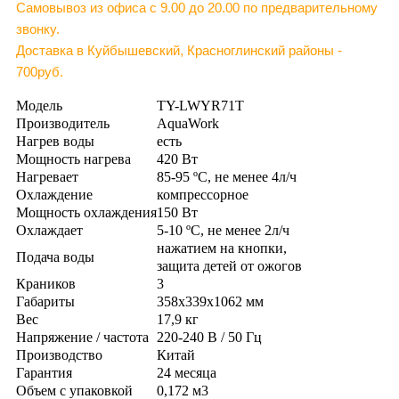
Самовывоз из офиса с 9.00 до 20.00 по предварительному
звонку.
Доставка в Куйбышевский, Красноглинский районы -
700руб.
Модель
TY-LWYR71T
Производитель
AquaWork
Нагрев воды
есть
Мощность нагрева
420 Вт
Нагревает
85-95 ºС, не менее 4л/ч
Охлаждение
компрессорное
Мощность охлаждения
150 Вт
Охлаждает
5-10 ºС, не менее 2л/ч
нажатием на кнопки,
Подача воды
защита детей от ожогов
Краников
3
Габариты
358х339х1062 мм
Вес
17,9 кг
Напряжение / частота
220-240 В / 50 Гц
Производство
Китай
Гарантия
24 месяца
Объем с упаковкой
0,172 м3