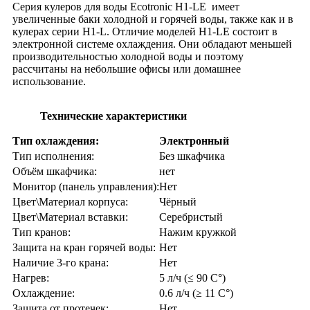
Серия кулеров для воды Ecotronic H1-LE имеет
увеличенные баки холодной и горячей воды, также как и в
кулерах серии H1-L. Отличие моделей H1-LE состоит в
электронной системе охлаждения. Они обладают меньшей
производительностью холодной воды и поэтому
рассчитаны на небольшие офисы или домашнее
использование.
Технические характеристики
Тип охлаждения:
Электронный
Тип исполнения:
Без шкафчика
Объём шкафчика:
нет
Монитор (панель управления):
Нет
Цвет\Материал корпуса:
Чёрный
Цвет\Материал вставки:
Серебристый
Тип кранов:
Нажим кружкой
Защита на кран горячей воды:
Нет
Наличие 3-го крана:
Нет
Нагрев:
5 л/ч (≤ 90 C°)
Охлаждение:
0.6 л/ч (≥ 11 C°)
Защита от протечек:
Нет