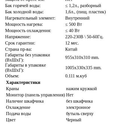
Бак горячей воды:
≤ 1,2л., разборный
Бак холодной воды:
1,6л., (пищ. пластик)
Нагревательный элемент:
Внутренний
Мощность нагрева:
≤ 500 Вт
Мощность охлаждения:
≤ 40 Вт
Напряжение:
220-230В \ 50-60Гц.
Срок гарантии:
12 мес.
Страна пр-ва:
Китай
Габариты без упаковки
955x310x310 mm.
(ВxШxГ):
Габариты в упаковке
1005x330x335 mm.
(ВxШxГ):
Объем:
0.111 м.куб
Характеристики
Краны
нажим кружкой
Монитор (панель управления)
Нет
Наличие шкафчика
без шкафчика
Охлаждение
электронное
Подача воды
бутыль сверху
Цвет
Черный