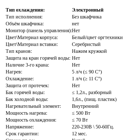
Тип охлаждения:
Электронный
Тип исполнения:
Без шкафчика
Объём шкафчика:
нет
Монитор (панель управления):
Нет
Цвет\Материал корпуса:
Белый/цвет оргтехники
Цвет\Материал вставки:
Серебристый
Тип кранов:
Нажим кружкой
Защита на кран горячей воды:
Нет
Наличие 3-го крана:
Нет
Нагрев:
5 л/ч (≤ 90 C°)
Охлаждение:
1 л/ч (≥ 11 C°)
Защита от протечек:
Нет
Бак горячей воды:
≤ 1,2л., разборный
Бак холодной воды:
1,6л., (пищ. пластик)
Нагревательный элемент:
Внутренний
Мощность нагрева:
≤ 500 Вт
Мощность охлаждения:
≤ 70 Вт
Напряжение:
220-230В \ 50-60Гц.
Срок гарантии:
12 мес.