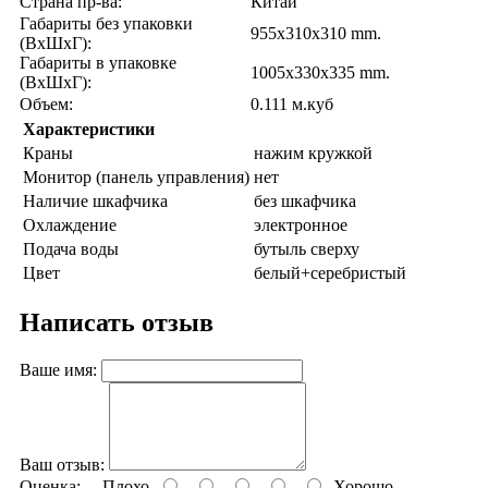
Страна пр-ва:
Китай
Габариты без упаковки
955x310x310 mm.
(ВxШxГ):
Габариты в упаковке
1005x330x335 mm.
(ВxШxГ):
Объем:
0.111 м.куб
Характеристики
Краны
нажим кружкой
Монитор (панель управления)
нет
Наличие шкафчика
без шкафчика
Охлаждение
электронное
Подача воды
бутыль сверху
Цвет
белый+серебристый
Написать отзыв
Ваше имя:
Ваш отзыв:
Оценка:
Плохо
Хорошо