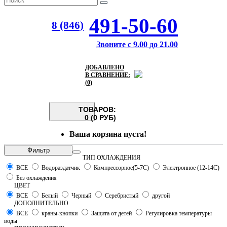
491-50-60
8 (846)
Звоните с 9.00 до 21.00
ДОБАВЛЕНО
В СРАВНЕНИЕ:
(0)
ТОВАРОВ:
0 (0 РУБ)
Ваша корзина пуста!
Фильтр
ТИП ОХЛАЖДЕНИЯ
ВСЕ
Водораздатчик
Компрессорное(5-7С)
Электронное (12-14С)
Без охлаждения
ЦВЕТ
ВСЕ
Белый
Черный
Серебристый
другой
ДОПОЛНИТЕЛЬНО
ВСЕ
краны-кнопки
Защита от детей
Регулировка температуры
воды