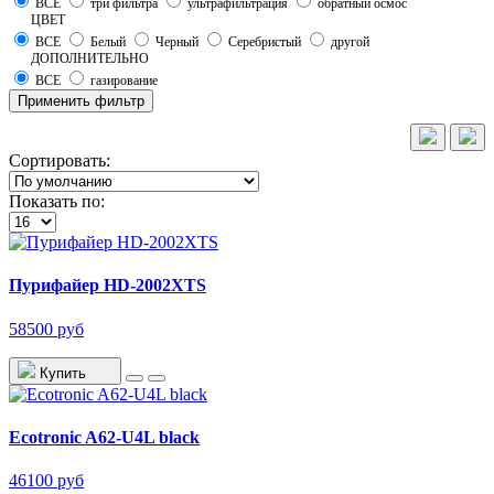
ВСЕ
три фильтра
ультрафильтрация
обратный осмос
ЦВЕТ
ВСЕ
Белый
Черный
Серебристый
другой
ДОПОЛНИТЕЛЬНО
ВСЕ
газирование
Применить фильтр
Сортировать:
Показать по:
Пурифайер HD-2002XTS
58500 руб
Купить
Ecotronic A62-U4L black
46100 руб