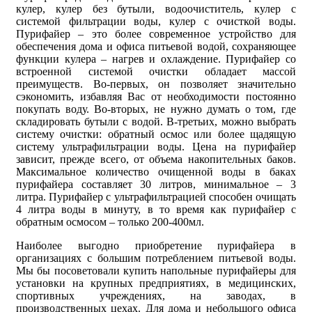
кулер, кулер без бутыли, водоочиститель, кулер с
системой фильтрации воды, кулер с очисткой воды.
Пурифайер – это более современное устройство для
обеспечения дома и офиса питьевой водой, сохраняющее
функции кулера – нагрев и охлаждение. Пурифайер со
встроенной системой очистки обладает массой
преимуществ. Во-первых, он позволяет значительно
сэкономить, избавляя Вас от необходимости постоянно
покупать воду. Во-вторых, не нужно думать о том, где
складировать бутыли с водой. В-третьих, можно выбрать
систему очистки: обратный осмос или более щадящую
систему ультрафильтрации воды. Цена на пурифайер
зависит, прежде всего, от объема накопительных баков.
Максимальное количество очищенной воды в баках
пурифайера составляет 30 литров, минимальное – 3
литра. Пурифайер с ультрафильтрацией способен очищать
4 литра воды в минуту, в то время как пурифайер с
обратным осмосом – только 200-400мл.
Наиболее выгодно приобретение пурифайера в
организациях с большим потреблением питьевой воды.
Мы бы посоветовали купить напольные пурифайеры для
установки на крупных предприятиях, в медицинских,
спортивных учреждениях, на заводах, в
производственных цехах. Для дома и небольшого офиса