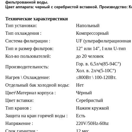
фильтрованной воды.
Цвет аппарата: черный с серебристой вставкой. Производство: К
Технические характеристики
Тип установки:
Напольный
Тип охлаждения :
Компрессорный
Система фильтрации :
UF (ультрафильтрационная
Тип и размер фильтров:
12" или 14", I или U-тип
Кол-во пользователей:
до 20 человек
Гор. в. 6,5л/ч(85-94C°)
Производительность:
Хол. в. 2л/ч(5-10C°)
Нагрев \ Охлаждение:
≤800Вт \ 100-120Вт.
Отдельный бак холодной воды:
Нет
Цвет\Материал корпуса :
Чёрный
Цвет вставки:
Серебристый
Тип кранов :
Нажим кружкой
Защита на кран горячей воды :
Есть
Напряжение :
220V/50Hz-60hz
Срок гарантии :
12 мес.