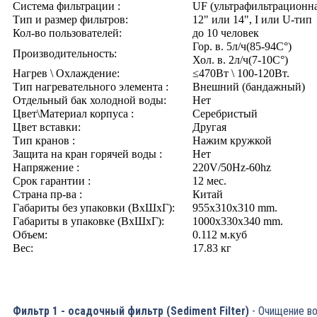
Система фильтрации :
UF (ультрафильтрационн
Тип и размер фильтров:
12" или 14", I или U-тип
Кол-во пользователей:
до 10 человек
Гор. в. 5л/ч(85-94C°)
Производительность:
Хол. в. 2л/ч(7-10C°)
Нагрев \ Охлаждение:
≤470Вт \ 100-120Вт.
Тип нагревательного элемента :
Внешний (бандажный)
Отдельный бак холодной воды:
Нет
Цвет\Материал корпуса :
Серебристый
Цвет вставки:
Другая
Тип кранов :
Нажим кружкой
Защита на кран горячей воды :
Нет
Напряжение :
220V/50Hz-60hz
Срок гарантии :
12 мес.
Страна пр-ва :
Китай
Габариты без упаковки (ВxШxГ):
955x310x310 mm.
Габариты в упаковке (ВxШxГ):
1000x330x340 mm.
Объем:
0.112 м.куб
Вес:
17.83 кг
Фильтр 1 - осадочный фильтр (Sediment Filter)
- Очищение в