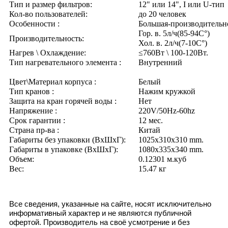
Тип и размер фильтров:
12" или 14", I или U-тип
Кол-во пользователей:
до 20 человек
Особенности :
Большая-производительн
Гор. в. 5л/ч(85-94C°)
Производительность:
Хол. в. 2л/ч(7-10C°)
Нагрев \ Охлаждение:
≤760Вт \ 100-120Вт.
Тип нагревательного элемента :
Внутренний
Цвет\Материал корпуса :
Белый
Тип кранов :
Нажим кружкой
Защита на кран горячей воды :
Нет
Напряжение :
220V/50Hz-60hz
Срок гарантии :
12 мес.
Страна пр-ва :
Китай
Габариты без упаковки (ВxШxГ):
1025x310x310 mm.
Габариты в упаковке (ВxШxГ):
1080x335x340 mm.
Объем:
0.12301 м.куб
Вес:
15.47 кг
Все сведения, указанные на сайте, носят исключительно
информативный характер и не являются публичной
офертой. Производитель на своё усмотрение и без