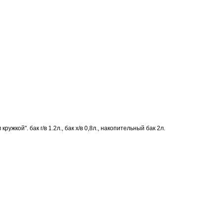
кой". бак г/в 1.2л., бак х/в 0,8л., накопительный бак 2л.