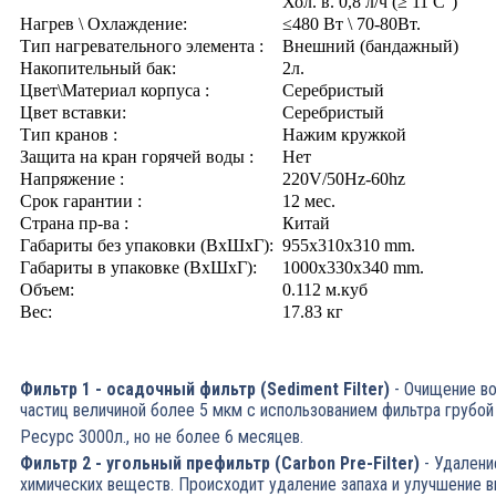
Хол. в. 0,8 л/ч (≥ 11 C°)
Нагрев \ Охлаждение:
≤480 Вт \ 70-80Вт.
Тип нагревательного элемента :
Внешний (бандажный)
Накопительный бак:
2л.
Цвет\Материал корпуса :
Серебристый
Цвет вставки:
Серебристый
Тип кранов :
Нажим кружкой
Защита на кран горячей воды :
Нет
Напряжение :
220V/50Hz-60hz
Срок гарантии :
12 мес.
Страна пр-ва :
Китай
Габариты без упаковки (ВxШxГ):
955x310x310 mm.
Габариты в упаковке (ВxШxГ):
1000x330x340 mm.
Объем:
0.112 м.куб
Вес:
17.83 кг
Фильтр 1 - осадочный фильтр (Sediment Filter)
- Очищение в
частиц величиной более 5 мкм с использованием фильтра грубой
Ресурс 3000л., но не более 6 месяцев.
Фильтр 2 - угольный префильтр (Carbon Pre-Filter)
- Удалени
химических веществ. Происходит удаление запаха и улучшение в