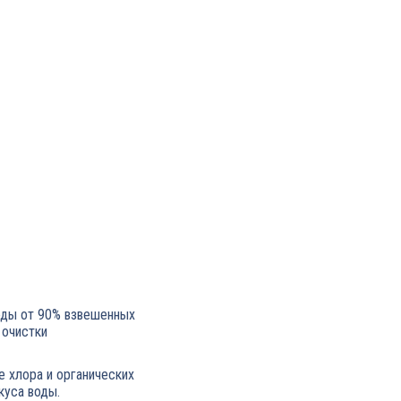
оды от 90% взвешенных
 очистки
е хлора и органических
куса воды.