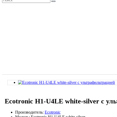
Ecotronic H1-U4LE white-silver с у
Производитель:
Ecotronic
Модель: Ecotronic H1-U4LE white-silver