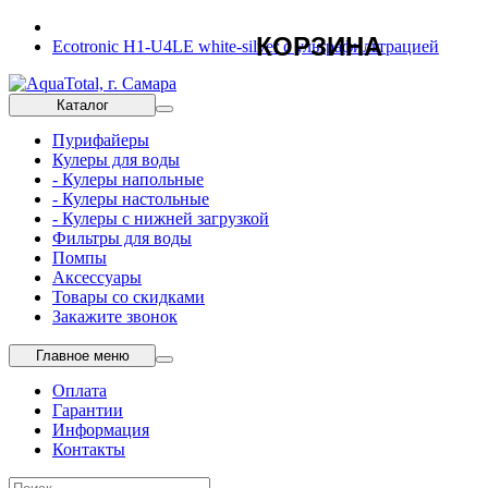
КОРЗИНА
Ecotronic H1-U4LE white-silver с ультрафильтрацией
Каталог
Пурифайеры
Кулеры для воды
- Кулеры напольные
- Кулеры настольные
- Кулеры с нижней загрузкой
Фильтры для воды
Помпы
Аксессуары
Товары со скидками
Закажите звонок
Главное меню
Оплата
Гарантии
Информация
Контакты