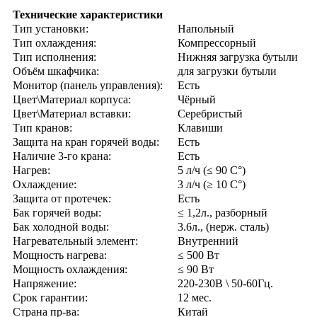
Технические характеристики
Тип установки:
Напольный
Тип охлаждения:
Компрессорный
Тип исполнения:
Нижняя загрузка бутыли
Объём шкафчика:
для загрузки бутыли
Монитор (панель управления):
Есть
Цвет\Материал корпуса:
Чёрный
Цвет\Материал вставки:
Серебристый
Тип кранов:
Клавиши
Защита на кран горячей воды:
Есть
Наличие 3-го крана:
Есть
Нагрев:
5 л/ч (≤ 90 C°)
Охлаждение:
3 л/ч (≥ 10 C°)
Защита от протечек:
Есть
Бак горячей воды:
≤ 1,2л., разборный
Бак холодной воды:
3.6л., (нерж. сталь)
Нагревательный элемент:
Внутренний
Мощность нагрева:
≤ 500 Вт
Мощность охлаждения:
≤ 90 Вт
Напряжение:
220-230В \ 50-60Гц.
Срок гарантии:
12 мес.
Страна пр-ва:
Китай