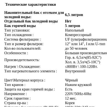
Технические характеристики
Накопительный бак с отсеком для
6,5 литров
холодной воды:
Отдельный бак холодной воды
Нет
Бак горячей воды
5 литров
Тип установки:
Напольный
Тип охлаждения :
Компрессорный
Система фильтрации :
UF (ультрафильтрационн
Тип и размер фильтров:
12" или 14", I или U-тип
Кол-во пользователей:
до 50 человек
Особенности :
Большая производительн
Гор. в. 6,5л/ч(85-92C°)
Производительность:
Хол. в. 3,5л/ч(5-10C°)
Нагрев \ Охлаждение:
≤800Вт \ 100-120Вт.
Тип нагревательного элемента :
Внутренний
Цвет\Материал корпуса :
Чёрный
Тип кранов :
Нажим кружкой
Защита на кран горячей воды :
Есть
Напряжение :
220V/50Hz-60hz
Срок гарантии :
12 мес.
Страна пр-ва :
Корея