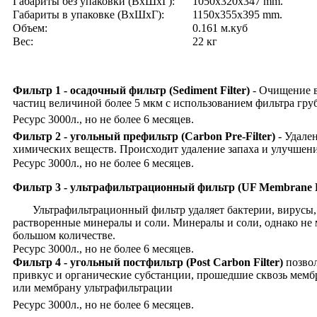
Габариты без упаковки (ВxШxГ):
1050x320x347 mm.
Габариты в упаковке (ВxШxГ):
1150x355x395 mm.
Объем:
0.161 м.куб
Вес:
22 кг
Фильтр 1 - осадочный фильтр (Sediment Filter)
- Очищение 
частиц величиной более 5 мкм с использованием фильтра гр
Ресурс 3000л., но не более 6 месяцев.
Фильтр 2 - угольный префильтр (Carbon Pre-Filter)
- Удале
химических веществ. Происходит удаление запаха и улучшен
Ресурс 3000л., но не более 6 месяцев.
Фильтр 3 - ультрафильтрационный фильтр (UF Membrane F
Ультрафильтрационный фильтр удаляет бактерии, вирусы, 
растворенные минералы и соли. Минералы и соли, однако не 
большом количестве.
Ресурс 3000л., но не более 6 месяцев.
Фильтр 4 - угольный постфильтр (Post Carbon Filter)
позвол
привкус и органические субстанции, прошедшие сквозь мемб
или мембрану ультрафильтрации
Ресурс 3000л., но не более 6 месяцев.