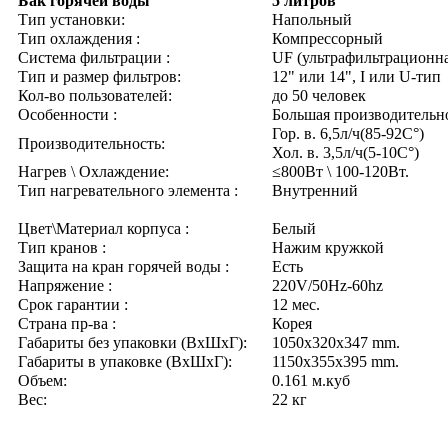
Бак горячей воды
5 литров
Тип установки:
Напольный
Тип охлаждения :
Компрессорный
Система фильтрации :
UF (ультрафильтрационн
Тип и размер фильтров:
12" или 14", I или U-тип
Кол-во пользователей:
до 50 человек
Особенности :
Большая производительн
Гор. в. 6,5л/ч(85-92C°)
Производительность:
Хол. в. 3,5л/ч(5-10C°)
Нагрев \ Охлаждение:
≤800Вт \ 100-120Вт.
Тип нагревательного элемента :
Внутренний
Цвет\Материал корпуса :
Белый
Тип кранов :
Нажим кружкой
Защита на кран горячей воды :
Есть
Напряжение :
220V/50Hz-60hz
Срок гарантии :
12 мес.
Страна пр-ва :
Корея
Габариты без упаковки (ВxШxГ):
1050x320x347 mm.
Габариты в упаковке (ВxШxГ):
1150x355x395 mm.
Объем:
0.161 м.куб
Вес:
22 кг