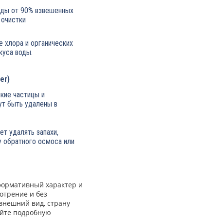
оды от 90% взвешенных
 очистки
е хлора и органических
куса воды.
ter)
кие частицы и
ут быть удалены в
ет удалять запахи,
у обратного осмоса или
нформативный характер и
отрение и без
внешний вид, страну
яйте подробную