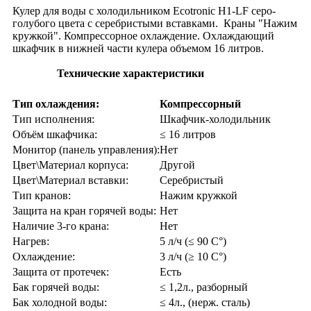
Кулер для воды с холодильником Ecotronic H1-LF серо-
голубого цвета с серебристыми вставками. Краны "Нажим
кружкой". Компрессорное охлаждение. Охлаждающий
шкафчик в нижней части кулера объемом 16 литров.
Технические характеристики
Тип охлаждения:
Компрессорный
Тип исполнения:
Шкафчик-холодильник
Объём шкафчика:
≤ 16 литров
Монитор (панель управления):
Нет
Цвет\Материал корпуса:
Другой
Цвет\Материал вставки:
Серебристый
Тип кранов:
Нажим кружкой
Защита на кран горячей воды:
Нет
Наличие 3-го крана:
Нет
Нагрев:
5 л/ч (≤ 90 C°)
Охлаждение:
3 л/ч (≥ 10 C°)
Защита от протечек:
Есть
Бак горячей воды:
≤ 1,2л., разборный
Бак холодной воды:
≤ 4л., (нерж. сталь)