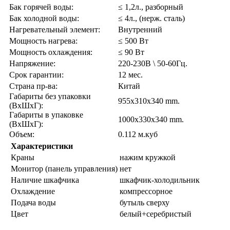
Бак горячей воды:
≤ 1,2л., разборный
Бак холодной воды:
≤ 4л., (нерж. сталь)
Нагревательный элемент:
Внутренний
Мощность нагрева:
≤ 500 Вт
Мощность охлаждения:
≤ 90 Вт
Напряжение:
220-230В \ 50-60Гц.
Срок гарантии:
12 мес.
Страна пр-ва:
Китай
Габариты без упаковки
955x310x340 mm.
(ВxШxГ):
Габариты в упаковке
1000x330x340 mm.
(ВxШxГ):
Объем:
0.112 м.куб
Характеристики
Краны
нажим кружкой
Монитор (панель управления)
нет
Наличие шкафчика
шкафчик-холодильник
Охлаждение
компрессорное
Подача воды
бутыль сверху
Цвет
белый+серебристый