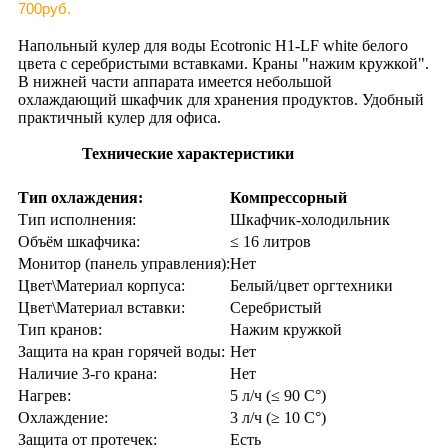
700руб.
Напольный кулер для воды Ecotronic H1-LF white белого
цвета с серебристыми вставками. Краны "нажим кружкой".
В нижней части аппарата имеется небольшой
охлаждающий шкафчик для хранения продуктов. Удобный
практичный кулер для офиса.
Технические характеристики
Тип охлаждения:
Компрессорный
Тип исполнения:
Шкафчик-холодильник
Объём шкафчика:
≤ 16 литров
Монитор (панель управления):
Нет
Цвет\Материал корпуса:
Белый/цвет оргтехники
Цвет\Материал вставки:
Серебристый
Тип кранов:
Нажим кружкой
Защита на кран горячей воды:
Нет
Наличие 3-го крана:
Нет
Нагрев:
5 л/ч (≤ 90 C°)
Охлаждение:
3 л/ч (≥ 10 C°)
Защита от протечек:
Есть