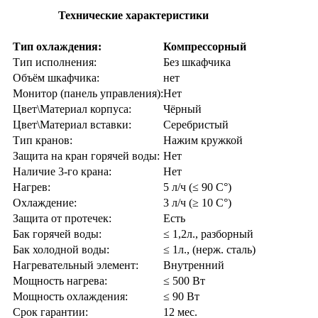
Технические характеристики
Тип охлаждения:
Компрессорный
Тип исполнения:
Без шкафчика
Объём шкафчика:
нет
Монитор (панель управления):
Нет
Цвет\Материал корпуса:
Чёрный
Цвет\Материал вставки:
Серебристый
Тип кранов:
Нажим кружкой
Защита на кран горячей воды:
Нет
Наличие 3-го крана:
Нет
Нагрев:
5 л/ч (≤ 90 C°)
Охлаждение:
3 л/ч (≥ 10 C°)
Защита от протечек:
Есть
Бак горячей воды:
≤ 1,2л., разборный
Бак холодной воды:
≤ 1л., (нерж. сталь)
Нагревательный элемент:
Внутренний
Мощность нагрева:
≤ 500 Вт
Мощность охлаждения:
≤ 90 Вт
Срок гарантии:
12 мес.