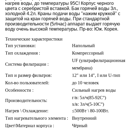
нагрев воды, до температуры 95С! Корпус черного
цвета с серебристой вставкой. Бак горячей воды 3л.,
холодной 4.2л. Краны подачи воды "нажим кружкой" с
защитой на кран горячей воды. При стандартной
производительности (5л\час) аппарат выдает горячую
воду очень высокой температуры. Пр-во: Юж. Корея.
Технические характеристики
Тип установки:
Напольный
Тип охлаждения :
Компрессорный
UF (ультрафильтрационная
Система фильтрации :
мембрана)
Тип и размер фильтров:
12" или 14", I или U-тип
Кол-во пользователей:
до 10 человек
Особенности :
Сильный нагрев воды
г/в: 5л/ч(85-92C°)
Производительность:
х/в: 3л/ч(5-10C°)
Нагрев \ Охлаждение:
≤500Вт \ 80-100Вт.
Тип нагревательного элемента :
Внутренний
Цвет\Материал корпуса :
Чёрный