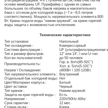
ультрафильтрацией. 4-х ступенчатая система очистки на
основе мембраны UF. Пурифайер с одним из самых
больльших по объёму баков нагрева и накопительного
бака с отсеком для холодной воды (~7 и ~8,5 литров
соответственно). Мощность нагревательного элемента 800
Вт. Краны подачи воды "нажим кружкой", на кране горячей
воды защита с возможностью отключения.
Технические характеристики
Тип установки:
Напольный
Тип охлаждения :
Компрессорный
Система фильтрации :
UF (ультрафильтрационная 
Тип и размер фильтров:
12" или 14", I или U-тип
Кол-во пользователей:
до 50 человек
Гор. в. 8л/ч(85-92C°)
Производительность:
Хол. в. 5л/ч(5-10C°)
Нагрев \ Охлаждение:
≤800Вт \ 100-120Вт.
Тип нагревательного элемента :
Внутренний
Отдельный бак холодной воды:
Нет
Цвет\Материал корпуса :
Белый
Цвет вставки:
Черный
Тип кранов :
Нажим кружкой
Защита на кран горячей воды :
Есть
Напряжение :
220V/50Hz-60hz
Срок гарантии :
12 мес.
Страна пр-ва :
Корея