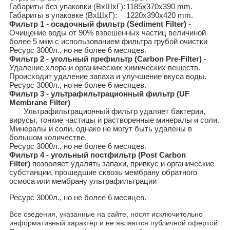
Габариты без упаковки (ВxШxГ):
1185x370x390 mm.
Габариты в упаковке (ВxШxГ):
1220x390x420 mm.
Фильтр 1 - осадочный фильтр (Sediment Filter)
-
Очищение воды от 90% взвешенных частиц величиной
более 5 мкм с использованием фильтра грубой очистки
Ресурс 3000л., но не более 6 месяцев.
Фильтр 2 - угольный префильтр (Carbon Pre-Filter)
-
Удаление хлора и органических химических веществ.
Происходит удаление запаха и улучшение вкуса воды.
Ресурс 3000л., но не более 6 месяцев.
Фильтр 3 - ультрафильтрационный фильтр (UF
Membrane Filter)
Ультрафильтрационный фильтр удаляет бактерии,
вирусы, тонкие частицы и растворенные минералы и соли.
Минералы и соли, однако не могут быть удалены в
большом количестве.
Ресурс 3000л., но не более 6 месяцев.
Фильтр 4 - угольный постфильтр (Post Carbon
Filter)
позволяет удалять запахи, привкус и органические
субстанции, прошедшие сквозь мембрану обратного
осмоса или мембрану ультрафильтрации
Ресурс 3000л., но не более 6 месяцев.
Все сведения, указанные на сайте, носят исключительно
информативный характер и не являются публичной офертой.