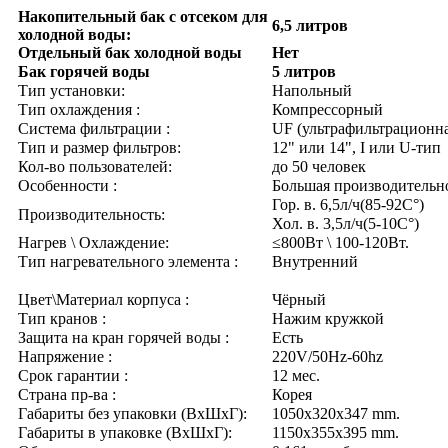
Накопительный бак с отсеком для
6,5 литров
холодной воды:
Отдельный бак холодной воды
Нет
Бак горячей воды
5 литров
Тип установки:
Напольный
Тип охлаждения :
Компрессорный
Система фильтрации :
UF (ультрафильтрационн
Тип и размер фильтров:
12" или 14", I или U-тип
Кол-во пользователей:
до 50 человек
Особенности :
Большая производительн
Гор. в. 6,5л/ч(85-92C°)
Производительность:
Хол. в. 3,5л/ч(5-10C°)
Нагрев \ Охлаждение:
≤800Вт \ 100-120Вт.
Тип нагревательного элемента :
Внутренний
Цвет\Материал корпуса :
Чёрный
Тип кранов :
Нажим кружкой
Защита на кран горячей воды :
Есть
Напряжение :
220V/50Hz-60hz
Срок гарантии :
12 мес.
Страна пр-ва :
Корея
Габариты без упаковки (ВxШxГ):
1050x320x347 mm.
Габариты в упаковке (ВxШxГ):
1150x355x395 mm.