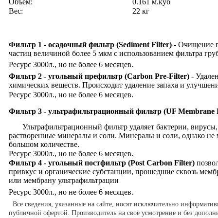
Объем:
0.161 м.куб
Вес:
22 кг
Фильтр 1 - осадочный фильтр (Sediment Filter)
- Очищение 
частиц величиной более 5 мкм с использованием фильтра гр
Ресурс 3000л., но не более 6 месяцев.
Фильтр 2 - угольный префильтр (Carbon Pre-Filter)
- Удале
химических веществ. Происходит удаление запаха и улучшен
Ресурс 3000л., но не более 6 месяцев.
Фильтр 3 - ультрафильтрационный фильтр (UF Membrane F
Ультрафильтрационный фильтр удаляет бактерии, вирусы, 
растворенные минералы и соли. Минералы и соли, однако не 
большом количестве.
Ресурс 3000л., но не более 6 месяцев.
Фильтр 4 - угольный постфильтр (Post Carbon Filter)
позвол
привкус и органические субстанции, прошедшие сквозь мемб
или мембрану ультрафильтрации
Ресурс 3000л., но не более 6 месяцев.
Все сведения, указанные на сайте, носят исключительно информатив
публичной офертой. Производитель на своё усмотрение и без допол