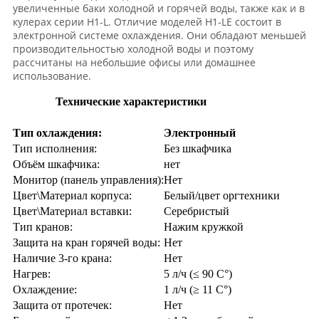
увеличенные баки холодной и горячей воды, также как и в
кулерах серии H1-L. Отличие моделей H1-LE состоит в
электронной системе охлаждения. Они обладают меньшей
производительностью холодной воды и поэтому
рассчитаны на небольшие офисы или домашнее
использование.
Технические характеристики
Тип охлаждения:
Электронный
Тип исполнения:
Без шкафчика
Объём шкафчика:
нет
Монитор (панель управления):
Нет
Цвет\Материал корпуса:
Белый/цвет оргтехники
Цвет\Материал вставки:
Серебристый
Тип кранов:
Нажим кружкой
Защита на кран горячей воды:
Нет
Наличие 3-го крана:
Нет
Нагрев:
5 л/ч (≤ 90 C°)
Охлаждение:
1 л/ч (≥ 11 C°)
Защита от протечек:
Нет