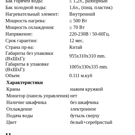
Бак горячей воды:
≤ 1,2л., разборный
Бак холодной воды:
1,6л., (пищ. пластик)
Нагревательный элемент:
Внутренний
Мощность нагрева:
≤ 500 Вт
Мощность охлаждения:
≤ 70 Вт
Напряжение:
220-230В \ 50-60Гц.
Срок гарантии:
12 мес.
Страна пр-ва:
Китай
Габариты без упаковки
955x310x310 mm.
(ВxШxГ):
Габариты в упаковке
1005x330x335 mm.
(ВxШxГ):
Объем:
0.111 м.куб
Характеристики
Краны
нажим кружкой
Монитор (панель управления)
нет
Наличие шкафчика
без шкафчика
Охлаждение
электронное
Подача воды
бутыль сверху
Цвет
белый+серебристый