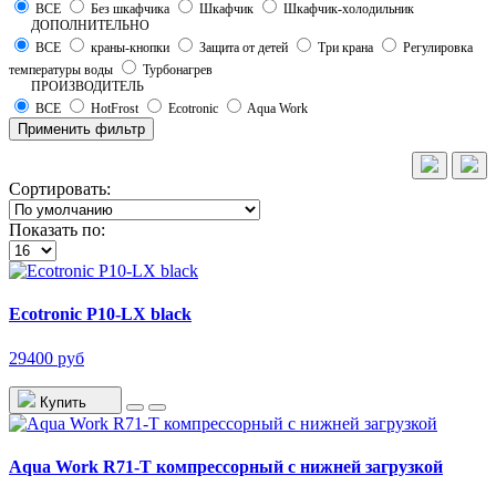
ВСЕ
Без шкафчика
Шкафчик
Шкафчик-холодильник
ДОПОЛНИТЕЛЬНО
ВСЕ
краны-кнопки
Защита от детей
Три крана
Регулировка
температуры воды
Турбонагрев
ПРОИЗВОДИТЕЛЬ
ВСЕ
HotFrost
Ecotronic
Aqua Work
Применить фильтр
Сортировать:
Показать по:
Ecotronic P10-LX black
29400 руб
Купить
Aqua Work R71-T компрессорный с нижней загрузкой