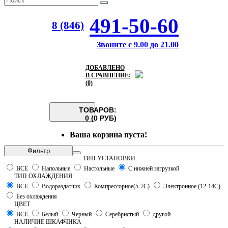
491-50-60
8 (846)
Звоните с 9.00 до 21.00
ДОБАВЛЕНО
В СРАВНЕНИЕ:
(0)
ТОВАРОВ:
0 (0 РУБ)
Ваша корзина пуста!
Фильтр
ТИП УСТАНОВКИ
ВСЕ
Напольные
Настольные
С нижней загрузкой
ТИП ОХЛАЖДЕНИЯ
ВСЕ
Водораздатчик
Компрессорное(5-7С)
Электронное (12-14С)
Без охлаждения
ЦВЕТ
ВСЕ
Белый
Черный
Серебристый
другой
НАЛИЧИЕ ШКАФЧИКА