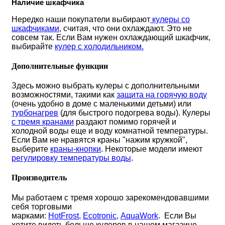
Наличие шкафчика
Нередко наши покупатели выбирают
кулеры со
шкафчиками
, считая, что они охлаждают. Это не
совсем так. Если Вам нужен охлаждающий шкафчик,
выбирайте
кулер с холодильником.
Дополнительные функции
Здесь можно выбрать кулеры с дополнительными
возможностями, такими как
защита на горячую воду
(очень удобно в доме с маленькими детьми) или
турбонагрев
(для быстрого подогрева воды). Кулеры
с тремя кранам
и
раздают помимо горячей и
холодной воды еще и воду комнатной температуры.
Если Вам не нравятся краны "нажим кружкой",
выберите
краны-кнопки
. Некоторые модели имеют
регулировку температуры воды
.
Производитель
Мы работаем с тремя хорошо зарекомендовавшими
себя торговыми
марками:
HotFrost
,
Ecotronic
,
AquaWork
. Если Вы
хотите видеть больше кулеров в нашем магазине,