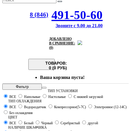
491-50-60
8 (846)
Звоните с 9.00 до 21.00
ДОБАВЛЕНО
В СРАВНЕНИЕ:
(0)
ТОВАРОВ:
0 (0 РУБ)
Ваша корзина пуста!
Фильтр
ТИП УСТАНОВКИ
ВСЕ
Напольные
Настольные
С нижней загрузкой
ТИП ОХЛАЖДЕНИЯ
ВСЕ
Водораздатчик
Компрессорное(5-7С)
Электронное (12-14С)
Без охлаждения
ЦВЕТ
ВСЕ
Белый
Черный
Серебристый
другой
НАЛИЧИЕ ШКАФЧИКА