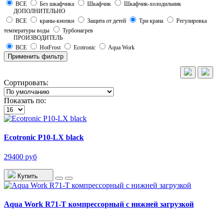
ВСЕ
Без шкафчика
Шкафчик
Шкафчик-холодильник
ДОПОЛНИТЕЛЬНО
ВСЕ
краны-кнопки
Защита от детей
Три крана
Регулировка
температуры воды
Турбонагрев
ПРОИЗВОДИТЕЛЬ
ВСЕ
HotFrost
Ecotronic
Aqua Work
Применить фильтр
Сортировать:
Показать по:
Ecotronic P10-LX black
29400 руб
Купить
Aqua Work R71-T компрессорный с нижней загрузкой