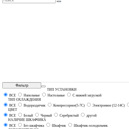
Фильтр
ТИП УСТАНОВКИ
ВСЕ
Напольные
Настольные
С нижней загрузкой
ТИП ОХЛАЖДЕНИЯ
ВСЕ
Водораздатчик
Компрессорное(5-7С)
Электронное (12-14С)
ЦВЕТ
ВСЕ
Белый
Черный
Серебристый
другой
НАЛИЧИЕ ШКАФЧИКА
ВСЕ
Без шкафчика
Шкафчик
Шкафчик-холодильник